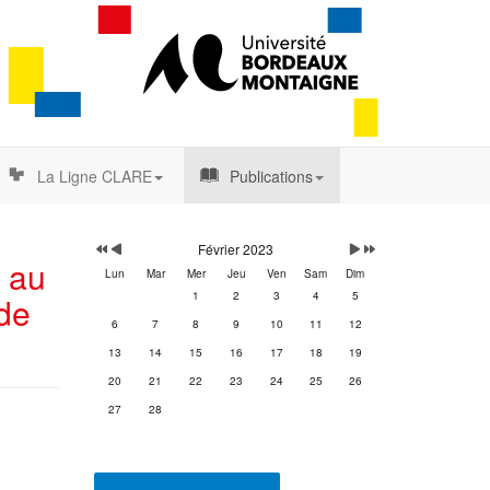
La Ligne CLARE
Publications
Année
Mois
Mois
Année
précédente
précédent
suivant
suivante
Février 2023
e au
Lun
Mar
Mer
Jeu
Ven
Sam
Dim
1
2
3
4
5
de
6
7
8
9
10
11
12
13
14
15
16
17
18
19
20
21
22
23
24
25
26
27
28