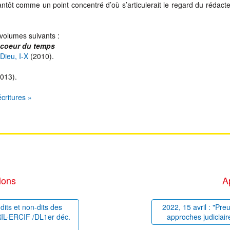
ntôt comme un point concentré d’où s’articulerait le regard du rédact
 volumes suivants :
 coeur du temps
Dieu, I-X
(2010).
013).
critures »
ions
A
dits et non-dits des
2022, 15 avril : "Pre
PRIL-ERCIF /DL1er déc.
approches judiciair