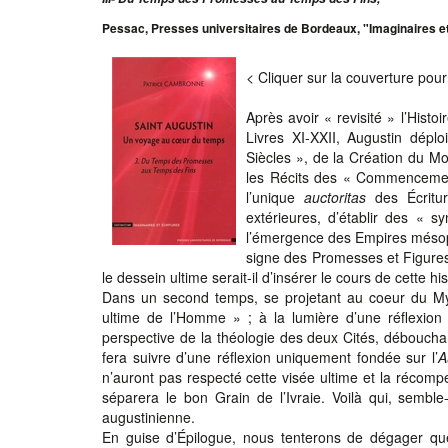
Pessac, Presses universitaires de Bordeaux, "Imaginaires et
< Cliquer sur la couverture po
Après avoir « revisité » l’Histo
Livres XI-XXII, Augustin dép
Siècles », de la Création du M
les Récits des « Commencement
l’unique
auctoritas
des Écritu
extérieures, d’établir des « 
l’émergence des Empires mésopo
signe des Promesses et Figures 
le dessein ultime serait-il d’insérer le cours de cette 
Dans un second temps, se projetant au coeur du Mys
ultime de l’Homme » ; à la lumière d’une réflexion qu
perspective de la théologie des deux Cités, débouchant
fera suivre d’une réflexion uniquement fondée sur l’
A
n’auront pas respecté cette visée ultime et la récom
séparera le bon Grain de l’Ivraie. Voilà qui, semble-
augustinienne.
En guise d’Épilogue, nous tenterons de dégager qu