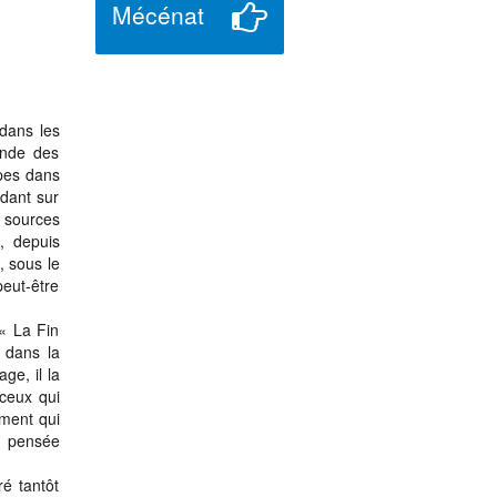
Mécénat
 dans les
ende des
pes dans
dant sur
 sources
, depuis
, sous le
peut-être
« La Fin
, dans la
age, il la
 ceux qui
ement qui
la pensée
é tantôt