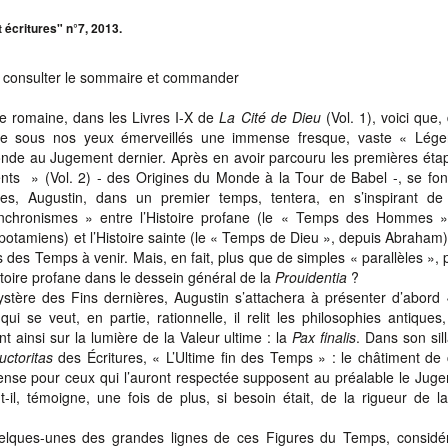
 écritures" n°7, 2013.
ur consulter le sommaire et commander
ire romaine, dans les Livres I-X de
La Cité de Dieu
(Vol. 1), voici que,
loie sous nos yeux émerveillés une immense fresque, vaste « Lég
onde au Jugement dernier. Après en avoir parcouru les premières éta
s » (Vol. 2) - des Origines du Monde à la Tour de Babel -, se fon
res, Augustin, dans un premier temps, tentera, en s’inspirant de
synchronismes » entre l’Histoire profane (le « Temps des Hommes »
tamiens) et l’Histoire sainte (le « Temps de Dieu », depuis Abraham)
des Temps à venir. Mais, en fait, plus que de simples « parallèles », 
histoire profane dans le dessein général de la
Prouidentia
?
tère des Fins dernières, Augustin s’attachera à présenter d’abord 
i se veut, en partie, rationnelle, il relit les philosophies antiques
 ainsi sur la lumière de la Valeur ultime : la
P
ax finalis
. Dans son sill
uctoritas
des Écritures, « L’Ultime fin des Temps » : le châtiment de
pense pour ceux qui l’auront respectée supposent au préalable le Jug
t-il, témoigne, une fois de plus, si besoin était, de la rigueur de 
elques-unes des grandes lignes de ces Figures du Temps, considér