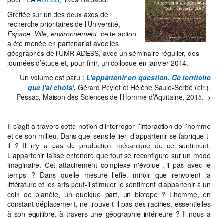
Greffée sur un des deux axes de
recherche prioritaires de l’Université,
Espace, Ville, environnement
, cette action
a été menée en partenariat avec les
géographes de l’UMR ADESS, avec un séminaire régulier, des
journées d’étude et, pour finir, un colloque en janvier 2014.
Un volume est paru :
L'appartenir en question. Ce territoire
que j'ai choisi
,
Gérard Peylet et Hélène Saule-Sorbé (dir.),
Pessac, Maison des Sciences de l’Homme d’Aquitaine, 2015.→
Il s’agit à travers cette notion d’interroger l’interaction de l’homme
et de son milieu. Dans quel sens le lien d’appartenir se fabrique-t-
il ? Il nʼy a pas de production mécanique de ce sentiment.
Lʼappartenir laisse entendre que tout se reconfigure sur un mode
imaginaire. Cet attachement complexe n’évolue-t-il pas avec le
temps ? Dans quelle mesure l’effet miroir que renvoient la
littérature et les arts peut-il stimuler le sentiment d’appartenir à un
coin de planète, un quelque part, un biotope ? L’homme, en
constant déplacement, ne trouve-t-il pas des racines, essentielles
à son équilibre, à travers une géographie intérieure ? Il nous a