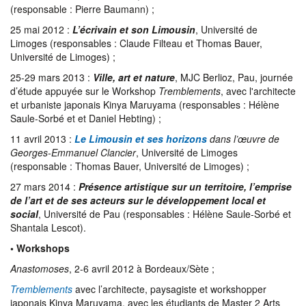
(responsable : Pierre Baumann) ;
25 mai 2012 :
L’écrivain et son Limousin
, Université de
Limoges (responsables : Claude Filteau et Thomas Bauer,
Université de Limoges) ;
25-29 mars 2013 :
Ville, art et nature
, MJC Berlioz, Pau, journée
d’étude appuyée sur le Workshop
Tremblements
, avec l'architecte
et urbaniste japonais Kinya Maruyama (responsables : Hélène
Saule-Sorbé et et Daniel Hebting) ;
11 avril 2013 :
Le Limousin et ses horizons
dans l’œuvre de
Georges-Emmanuel Clancier
, Université de Limoges
(responsable : Thomas Bauer, Université de Limoges) ;
27 mars 2014 :
Présence artistique sur un territoire, l’emprise
de l’art et de ses acteurs sur le développement local et
social
, Université de Pau (responsables : Hélène Saule-Sorbé et
Shantala Lescot).
• Workshops
Anastomoses
, 2-6 avril 2012 à Bordeaux/Sète ;
Tremblements
avec l’architecte, paysagiste et workshopper
japonais Kinya Maruyama, avec les étudiants de Master 2 Arts