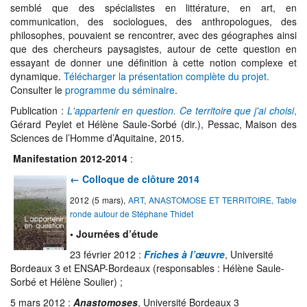
semblé que des spécialistes en littérature, en art, en
communication, des sociologues, des anthropologues, des
philosophes, pouvaient se rencontrer, avec des géographes ainsi
que des chercheurs paysagistes, autour de cette question en
essayant de donner une définition à cette notion complexe et
dynamique.
Télécharger la présentation complète du projet.
Consulter le
programme du séminaire
.
Publication :
L'appartenir en question. Ce territoire que j'ai choisi
,
Gérard Peylet et Hélène Saule-Sorbé (dir.), Pessac, Maison des
Sciences de l’Homme d’Aquitaine, 2015.
Manifestation
2012-2014
:
← Coll
oque de clôture 2014
2012 (5
mars),
ART, ANASTOMOSE ET TERRITOIRE, Table
ronde autour de Stéphane Thidet
• Journées d’étude
23 février 2012 :
Friches à l’œuvre
, Université
Bordeaux 3 et ENSAP-Bordeaux (responsables : Hélène Saule-
Sorbé et Hélène Soulier) ;
5 mars 2012 :
Anastomoses
, Université Bordeaux 3