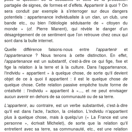
partagée de signes, de formes et d’effets. Appartenir à quoi ? On
sera conduit par exemple à s’interroger sur deux dangers
potentiels : appartenance individualiste à un clan, un club, une
bande etc., ou bien l’idéologie séduisante de « citoyen du
monde » (
cf.
Pierre Manent), qui révèle le danger d’un
désagrégement de ce sentiment que l’on retrouve chez ceux qui
sont dans la bulle internet.
Quelle différence faisons-nous entre
l'appartenir
et
l'appartenance
? Nous tenons à cette distinction. En effet,
l'appartenance
est un substantif, c'est-à-dire ce qui fige, fixe et
fige la relation à la terre et à la culture. Dans l'appartenance,
l'individu « appartient » à quelque chose, de sorte qu'il devient
objet de ce à quoi il appartient : il est le quelque chose
de
quelque chose. Cette relation passive empêche toute forme de
créativité : l'individu « appartient à »..., et ne peut envisager
aucun avenir en dehors de sa communauté ou de sa terre.
L'appartenir
, au contraire, est un verbe substantivé, c'est-à-dire
qu'il est dans l'acte, l'action, la création. L'individu n'appartient
plus à quelque chose, mais à quelqu'un (« La France est une
personne », écrivait Michelet), de sorte que la relation qu'il
entretient avec sa terre, sa communauté, etc., est une relation