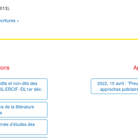
013).
critures »
ions
A
dits et non-dits des
2022, 15 avril : "Pre
PRIL-ERCIF /DL1er déc.
approches judiciair
 de la littérature
es
ournée d’études des