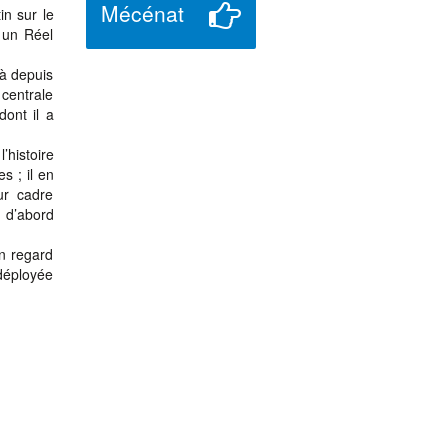
Mécénat
in sur le
s un Réel
jà depuis
 centrale
ont il a
’histoire
s ; il en
ur cadre
 d’abord
n regard
 déployée