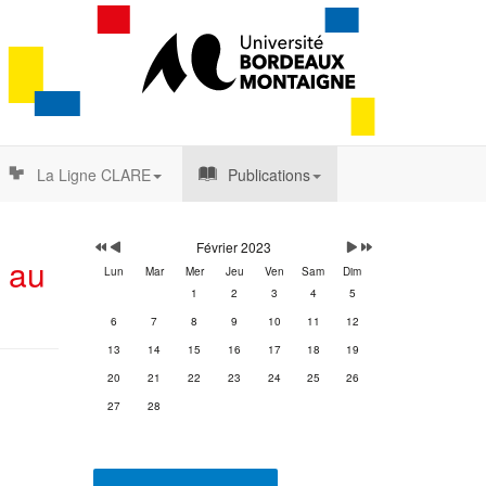
La Ligne CLARE
Publications
Année
Mois
Mois
Année
précédente
précédent
suivant
suivante
Février 2023
e au
Lun
Mar
Mer
Jeu
Ven
Sam
Dim
1
2
3
4
5
6
7
8
9
10
11
12
13
14
15
16
17
18
19
20
21
22
23
24
25
26
27
28