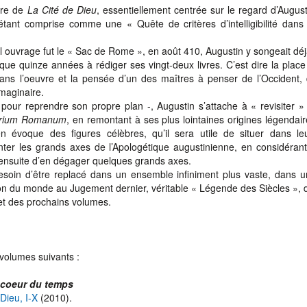
ture de
La Cité de Dieu
, essentiellement centrée sur le regard d’August
e étant comprise comme une « Quête de critères d’intelligibilité dan
 ouvrage fut le « Sac de Rome », en août 410, Augustin y songeait dé
ue quinze années à rédiger ses vingt-deux livres. C’est dire la place
ns l’oeuvre et la pensée d’un des maîtres à penser de l’Occident, d
Imaginaire.
pour reprendre son propre plan -, Augustin s’attache à « revisiter » l
rium Romanum
, en remontant à ses plus lointaines origines légendaire
n évoque des figures célèbres, qu’il sera utile de situer dans le
ter les grands axes de l’Apologétique augustinienne, en considérant
nt ensuite d’en dégager quelques grands axes.
soin d’être replacé dans un ensemble infiniment plus vaste, dans u
ion du monde au Jugement dernier, véritable « Légende des Siècles »,
bjet des prochains volumes.
 volumes suivants :
 coeur du temps
Dieu, I-X
(2010).