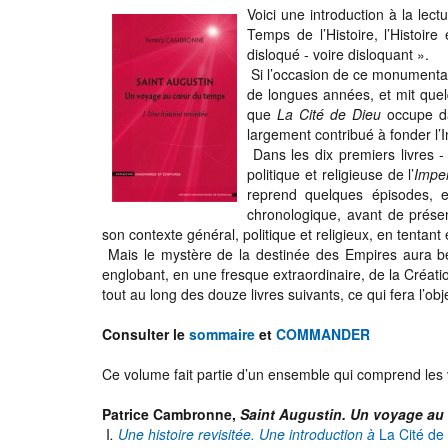
Voici une introduction à la lec
Temps de l’Histoire, l’Histoir
disloqué - voire disloquant ».
Si l’occasion de ce monumental
de longues années, et mit quelq
que
La Cité de Dieu
occupe da
largement contribué à fonder l’
Dans les dix premiers livres - 
politique et religieuse de l’
Impe
reprend quelques épisodes, e
chronologique, avant de présen
son contexte général, politique et religieux, en tenta
Mais le mystère de la destinée des Empires aura be
englobant, en une fresque extraordinaire, de la Créat
tout au long des douze livres suivants, ce qui fera l’o
Consulter le
sommaire
et
COMMANDER
Ce volume fait partie d’un ensemble qui comprend les
Patrice Cambronne,
Saint Augustin. Un voyage au
I
.
Une histoire revisitée. Une introduction à
La Cité de 