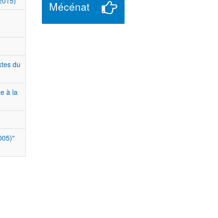
2015)
Mécénat
xtes du
te à la
005)"