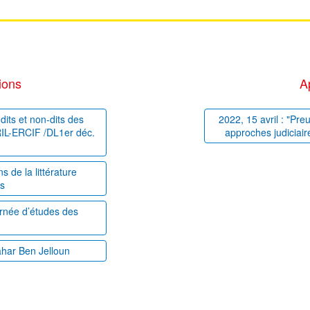
ions
A
dits et non-dits des
2022, 15 avril : "Pre
PRIL-ERCIF /DL1er déc.
approches judiciair
 de la littérature
es
ournée d’études des
ahar Ben Jelloun