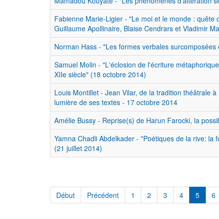
Mamadou Kouyate - "Les phénomènes d'altération sém
Fabienne Marie-Ligier - "Le moi et le monde : quête 
Guillaume Apollinaire, Blaise Cendrars et Vladimir 
Norman Hass - "Les formes verbales surcomposées e
Samuel Molin - "L'éclosion de l'écriture métaphorique 
XIIe siècle" (18 octobre 2014)
Louis Montillet - Jean Vilar, de la tradition théâtrale 
lumière de ses textes - 17 octobre 2014
Amélie Bussy - Reprise(s) de Harun Farocki, la possi
Yamna Chadli Abdelkader - "Poétiques de la rive: la
(21 juillet 2014)
Début
Précédent
1
2
3
4
5
6