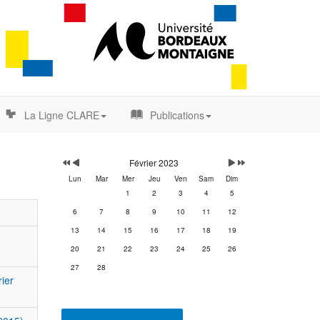
La Ligne CLARE
Publications
Année
Mois
Mois
Année
précédente
précédent
suivant
suivante
Février 2023
Lun
Mar
Mer
Jeu
Ven
Sam
Dim
1
2
3
4
5
6
7
8
9
10
11
12
13
14
15
16
17
18
19
20
21
22
23
24
25
26
27
28
rier