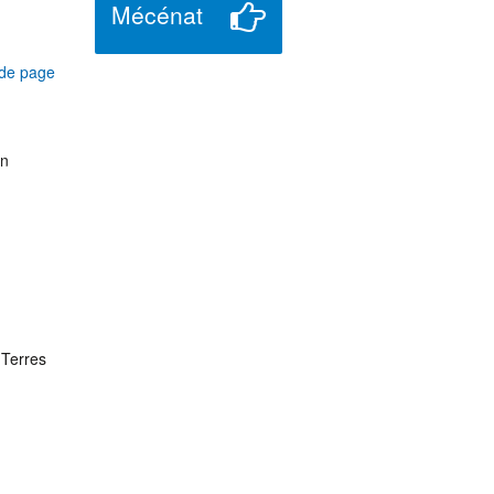
Mécénat
de page
on
 Terres