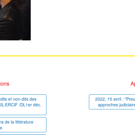
ions
A
dits et non-dits des
2022, 15 avril : "Pre
PRIL-ERCIF /DL1er déc.
approches judiciair
 de la littérature
es