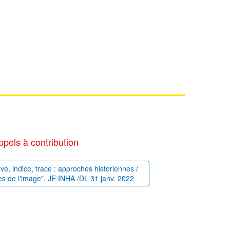
ppels à contribution
uve, indice, trace : approches historiennes /
es de l'image", JE INHA /DL 31 janv. 2022