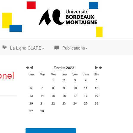
La Ligne CLARE
Publications
Année
Mois
Mois
Année
précédente
précédent
suivant
suivante
Février 2023
onel
Lun
Mar
Mer
Jeu
Ven
Sam
Dim
1
2
3
4
5
6
7
8
9
10
11
12
13
14
15
16
17
18
19
20
21
22
23
24
25
26
27
28