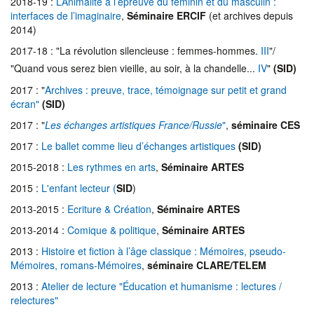
2018-19 :
L’Animalité à l’épreuve du féminin et du masculin :
interfaces de l’imaginaire
,
Séminaire ERCIF
(et archives depuis
2014)
2017-18 : "La révolution silencieuse : femmes-hommes.
III
"/
"Quand vous serez bien vieille, au soir, à la chandelle...
IV
"
(SID)
2017 : "
Archives : preuve, trace, témoignage sur petit et grand
écran"
(SID)
2017 : "
Les échanges artistiques France/Russie
"
,
séminaire CES
2017 :
Le ballet comme lieu d’échanges artistiques
(SID)
2015-2018 :
Les rythmes en arts
,
Séminaire ARTES
2015 :
L'enfant lecteur (
SID
)
2013-2015 :
Ecriture & Création
,
Séminaire ARTES
2013-2014 :
Comique & politique
,
Séminaire ARTES
2013 :
Histoire et fiction à l’âge classique : Mémoires, pseudo-
Mémoires, romans-Mémoires
,
séminaire CLARE/TELEM
2013 :
Atelier de lecture "Éducation et humanisme : lectures /
relectures"