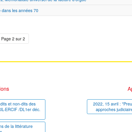
ue dans les années 70
Page 2 sur 2
ions
A
dits et non-dits des
2022, 15 avril : "Pre
PRIL-ERCIF /DL1er déc.
approches judiciair
 de la littérature
es