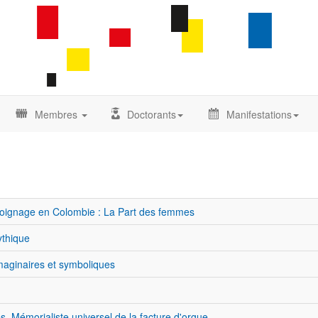
Membres
Doctorants
Manifestations
 témoignage en Colombie : La Part des femmes
ythique
 imaginaires et symboliques
, Mémorialiste universel de la facture d'orgue