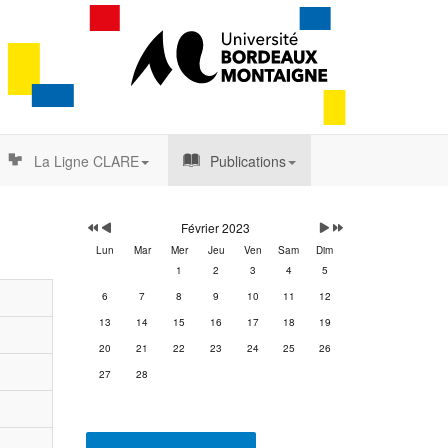
La Ligne CLARE
Publications
Année
Mois
Mois
Année
précédente
précédent
suivant
suivante
Février 2023
Lun
Mar
Mer
Jeu
Ven
Sam
Dim
1
2
3
4
5
6
7
8
9
10
11
12
13
14
15
16
17
18
19
20
21
22
23
24
25
26
27
28