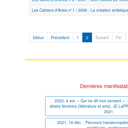
Les Cahiers d'Artes n°1 / 2006 : La création artistiq
Début
Précédent
1
2
Suivant
Fin
Dernières manifestat
2022, 4 avr. « Qui ne dit mot consent » : 
désirs féminins (littérature et arts), JE La
2021
2021, 16 déc. : Parcours transeuropéens
médiévale, conférenc