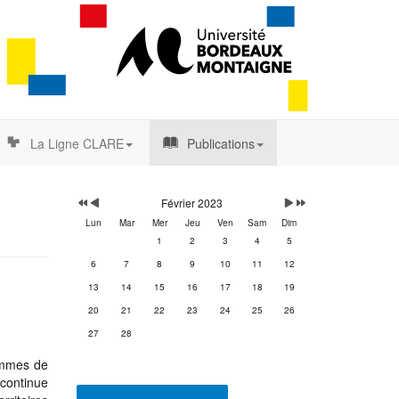
La Ligne CLARE
Publications
Année
Mois
Mois
Année
précédente
précédent
suivant
suivante
Février 2023
Lun
Mar
Mer
Jeu
Ven
Sam
Dim
1
2
3
4
5
6
7
8
9
10
11
12
13
14
15
16
17
18
19
20
21
22
23
24
25
26
27
28
hommes de
 continue