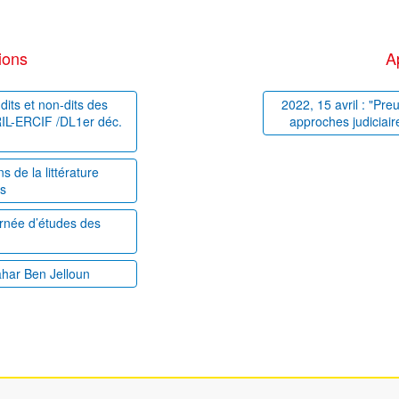
ions
A
dits et non-dits des
2022, 15 avril : "Pre
PRIL-ERCIF /DL1er déc.
approches judiciair
 de la littérature
es
ournée d’études des
ahar Ben Jelloun