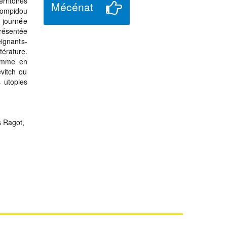
ritoires
Mécénat
 Pompidou
 journée
présentée
ignants-
térature.
comme en
évitch ou
 utopies
s Ragot,