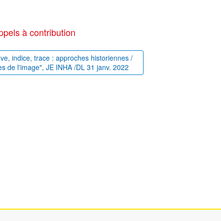
ppels à contribution
uve, indice, trace : approches historiennes /
es de l'image", JE INHA /DL 31 janv. 2022