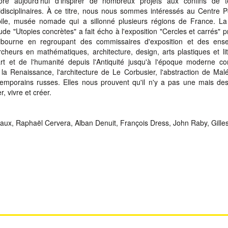
ore aujourd'hui d'inspirer de nombreux projets aux confins de ter
ridisciplinaires. À ce titre, nous nous sommes intéressés au Centre
ile, musée nomade qui a sillonné plusieurs régions de France. La
ude "Utopies concrètes" a fait écho à l'exposition "Cercles et carrés" 
ibourne en regroupant des commissaires d'exposition et des ense
cheurs en mathématiques, architecture, design, arts plastiques et lit
'art et de l'humanité depuis l'Antiquité jusqu'à l'époque moderne 
la Renaissance, l'architecture de Le Corbusier, l'abstraction de Mal
emporains russes. Elles nous prouvent qu'il n'y a pas une mais des
, vivre et créer.
aux, Raphaël Cervera, Alban Denuit, François Dress, John Raby, Gille