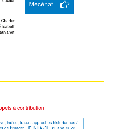
 oublier,
Mécénat
, Charles
lisabeth
auvanet,
ppels à contribution
uve, indice, trace : approches historiennes /
es de l'image", JE INHA /DL 31 janv. 2022