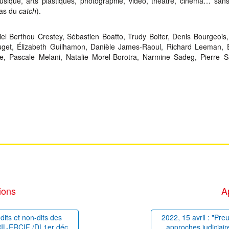
 musique, arts plastiques, photographie, vidéo, théâtre, cinéma… sans
cas du
catch
).
el Berthou Crestey, Sébastien Boatto, Trudy Bolter, Denis Bourgeois
get, Élizabeth Guilhamon, Danièle James-Raoul, Richard Leeman, É
e, Pascale Melani, Natalie Morel-Borotra, Narmine Sadeg, Pierre S
ions
A
dits et non-dits des
2022, 15 avril : "Pre
PRIL-ERCIF /DL1er déc.
approches judiciair