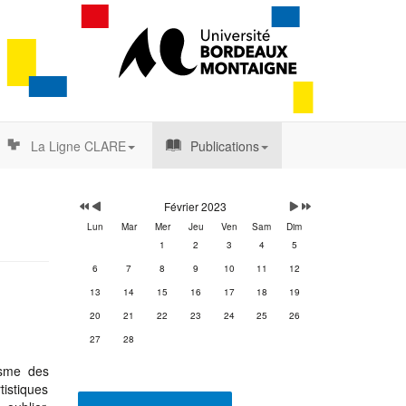
La Ligne CLARE
Publications
Année
Mois
Mois
Année
précédente
précédent
suivant
suivante
Février 2023
Lun
Mar
Mer
Jeu
Ven
Sam
Dim
1
2
3
4
5
6
7
8
9
10
11
12
13
14
15
16
17
18
19
20
21
22
23
24
25
26
27
28
isme des
tistiques