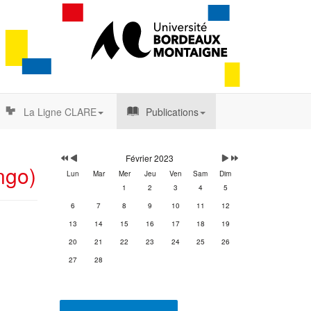
La Ligne CLARE
Publications
Année
Mois
Mois
Année
précédente
précédent
suivant
suivante
Février 2023
ngo)
Lun
Mar
Mer
Jeu
Ven
Sam
Dim
1
2
3
4
5
6
7
8
9
10
11
12
13
14
15
16
17
18
19
20
21
22
23
24
25
26
27
28