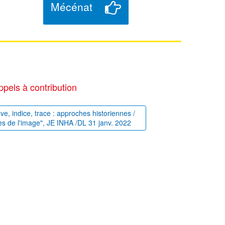
Mécénat
ppels à contribution
uve, indice, trace : approches historiennes /
es de l'image", JE INHA /DL 31 janv. 2022