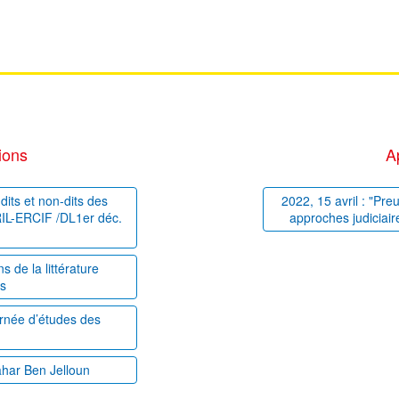
ions
A
dits et non-dits des
2022, 15 avril : "Pre
PRIL-ERCIF /DL1er déc.
approches judiciair
 de la littérature
es
ournée d’études des
ahar Ben Jelloun