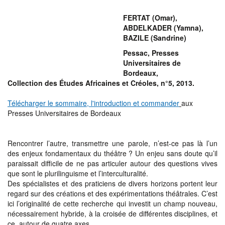
LKADER
a)
,
FERTAT (Omar),
E
ABDELKADER (Yamna),
rine)
BAZILE (Sandrine)
Pessac, Presses
Universitaires de
Bordeaux,
Collection des Études Africaines et Créoles, n°5, 2013.
Télécharger le sommaire, l'introduction et commander
aux
Presses Universitaires de Bordeaux
Rencontrer l’autre, transmettre une parole, n’est-ce pas là l’un
des enjeux fondamentaux du théâtre ? Un enjeu sans doute qu’il
paraissait difficile de ne pas articuler autour des questions vives
que sont le plurilinguisme et l’interculturalité.
Des spécialistes et des praticiens de divers horizons portent leur
regard sur des créations et des expérimentations théâtrales. C’est
ici l’originalité de cette recherche qui investit un champ nouveau,
nécessairement hybride, à la croisée de différentes disciplines, et
ce, autour de quatre axes.