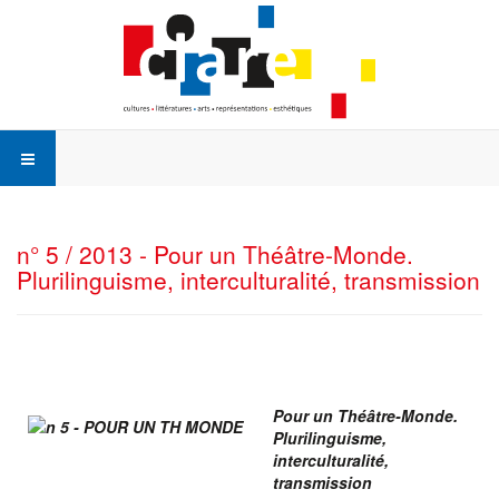
ur
n° 5 / 2013 - Pour un Théâtre-Monde.
éâtre-
Plurilinguisme, interculturalité, transmission
nde.
rilinguisme,
erculturalité,
nsmission
Pour un Théâtre-Monde.
Plurilinguisme,
interculturalité,
AT
transmission
)
,