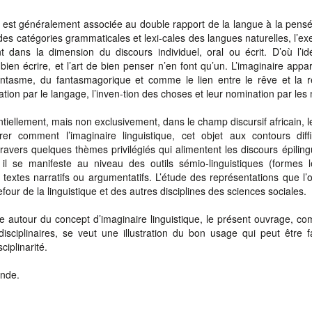
e est généralement associée au double rapport de la langue à la pensé
des catégories grammaticales et lexi-cales des langues naturelles, l’ex
 dans la dimension du discours individuel, oral ou écrit. D’où l’id
 bien écrire, et l’art de bien penser n’en font qu’un. L’imaginaire appar
antasme, du fantasmagorique et comme le lien entre le rêve et la ré
ation par le langage, l’inven-tion des choses et leur nomination par les
entiellement, mais non exclusivement, dans le champ discursif africain, l
er comment l’imaginaire linguistique, cet objet aux contours diffi
travers quelques thèmes privilégiés qui alimentent les discours épiling
l se manifeste au niveau des outils sémio-linguistiques (formes le
textes narratifs ou argumentatifs. L’étude des représentations que l’o
four de la linguistique et des autres disciplines des sciences sociales.
que autour du concept d’imaginaire linguistique, le présent ouvrage, c
sciplinaires, se veut une illustration du bon usage qui peut être f
sciplinarité.
ande.