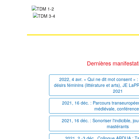
Dernières manifestat
2022, 4 avr. « Qui ne dit mot consent » : 
désirs féminins (littérature et arts), JE La
2021
2021, 16 déc. : Parcours transeuropéens
médiévale, conférenc
2021, 16 déc. : Sonoriser l'indicible, j
mastérants
2021, 2 -3 déc., Colloque ARDUA : T