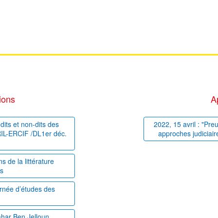
ions
A
dits et non-dits des
2022, 15 avril : "Pre
PRIL-ERCIF /DL1er déc.
approches judiciair
 de la littérature
es
ournée d’études des
ahar Ben Jelloun