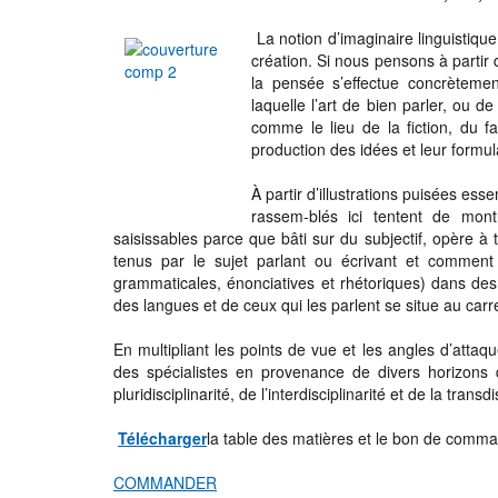
La notion d’imaginaire linguistiqu
création. Si nous pensons à partir 
la pensée s’effectue concrètement
laquelle l’art de bien parler, ou de
comme le lieu de la fiction, du f
production des idées et leur formul
À partir d’illustrations puisées ess
rassem-blés ici tentent de montr
saisissables parce que bâti sur du subjectif, opère à 
tenus par le sujet parlant ou écrivant et comment i
grammaticales, énonciatives et rhétoriques) dans des 
des langues et de ceux qui les parlent se situe au carre
En multipliant les points de vue et les angles d’atta
des spécialistes en provenance de divers horizons di
pluridisciplinarité, de l’interdisciplinarité et de la transdi
Télécharger
la table des matières et le bon de comm
COMMANDER