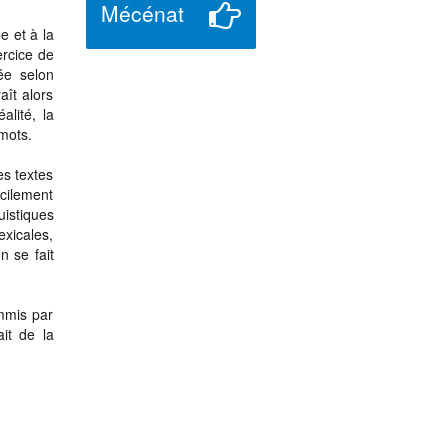
Mécénat
e et à la
ercice de
ée selon
aît alors
alité, la
 mots.
es textes
cilement
uistiques
xicales,
n se fait
ommis par
ait de la