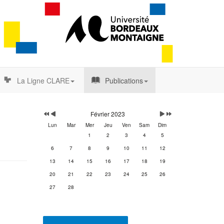
La Ligne CLARE
Publications
Année
Mois
Mois
Année
précédente
précédent
suivant
suivante
Février 2023
Lun
Mar
Mer
Jeu
Ven
Sam
Dim
1
2
3
4
5
6
7
8
9
10
11
12
13
14
15
16
17
18
19
20
21
22
23
24
25
26
27
28