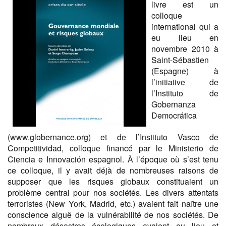
livre est un
colloque
international qui a
eu lieu en
novembre 2010 à
Saint-Sébastien
(Espagne) à
l’initiative de
l’Instituto de
Gobernanza
Democrática
(www.globernance.org) et de l’Instituto Vasco de
Competitividad, colloque financé par le Ministerio de
Ciencia e Innovación espagnol. À l’époque où s’est tenu
ce colloque, il y avait déjà de nombreuses raisons de
supposer que les risques globaux constituaient un
problème central pour nos sociétés. Les divers attentats
terroristes (New York, Madrid, etc.) avaient fait naître une
conscience aiguë de la vulnérabilité de nos sociétés. De
nombreux désastres écologiques avaient eu lieu et