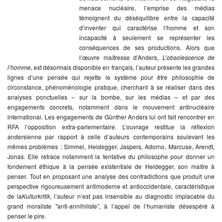
menace nucléaire, l’emprise des médias
témoignent du déséquilibre entre la capacité
d’inventer qui caractérise l’homme et son
incapacité à seulement se représenter les
conséquences de ses productions. Alors que
l’œuvre maîtresse d’Anders,
L’obsolescence de
l’homme
, est désormais disponible en français, l’auteur présente les grandes
lignes d’une pensée qui rejette le système pour être philosophie de
circonstance, phénoménologie pratique, cherchant à se réaliser dans des
analyses ponctuelles – sur la bombe, sur les médias – et par des
engagements concrets, notamment dans le mouvement antinucléaire
international. Les engagements de Günther Anders lui ont fait rencontrer en
RFA l’opposition extra-parlementaire. L’ouvrage restitue la réflexion
andersienne par rapport à celle d’auteurs contemporains soulevant les
mêmes problèmes : Simmel, Heidegger, Jaspers, Adorno, Marcuse, Arendt,
Jonas. Elle retrace notamment la tentative du philosophe pour donner un
fondement éthique à la pensée existentiale de Heidegger, son maître à
penser. Tout en proposant une analyse des contradictions que produit une
perspective rigoureusement antimoderne et antioccidentale, caractéristique
de la
Kulturkritik
, l’auteur n’est pas insensible au diagnostic implacable du
grand moraliste "anti-annihiliste”, à l’appel de l’humaniste désespéré à
penser le pire.