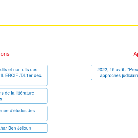
ions
A
dits et non-dits des
2022, 15 avril : "Pre
PRIL-ERCIF /DL1er déc.
approches judiciair
 de la littérature
es
ournée d’études des
ahar Ben Jelloun