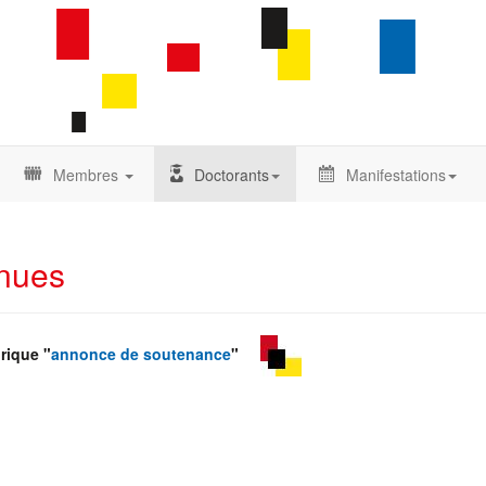
Membres
Doctorants
Manifestations
nues
rique "
annonce de soutenance
"