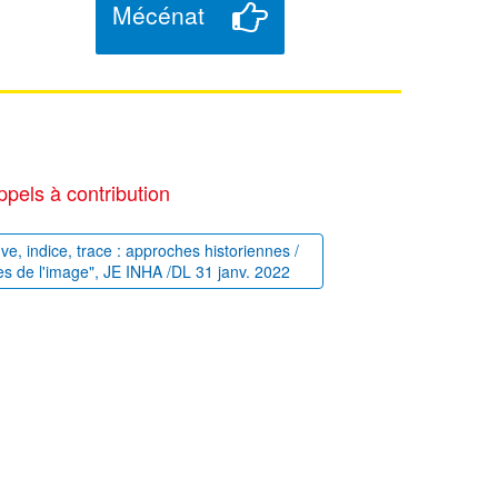
Mécénat
ppels à contribution
uve, indice, trace : approches historiennes /
es de l'image", JE INHA /DL 31 janv. 2022