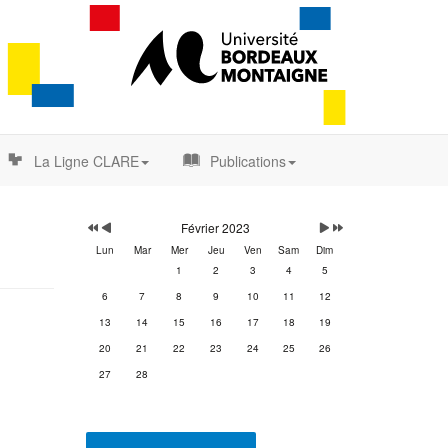
La Ligne CLARE
Publications
Année
Mois
Mois
Année
précédente
précédent
suivant
suivante
Février 2023
Lun
Mar
Mer
Jeu
Ven
Sam
Dim
1
2
3
4
5
6
7
8
9
10
11
12
13
14
15
16
17
18
19
20
21
22
23
24
25
26
27
28