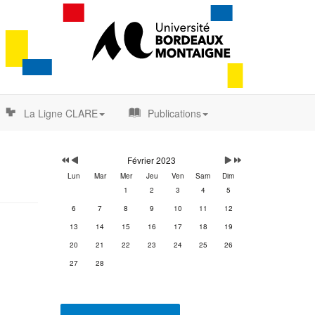
La Ligne CLARE
Publications
Année
Mois
Mois
Année
précédente
précédent
suivant
suivante
Février 2023
Lun
Mar
Mer
Jeu
Ven
Sam
Dim
1
2
3
4
5
6
7
8
9
10
11
12
13
14
15
16
17
18
19
20
21
22
23
24
25
26
27
28