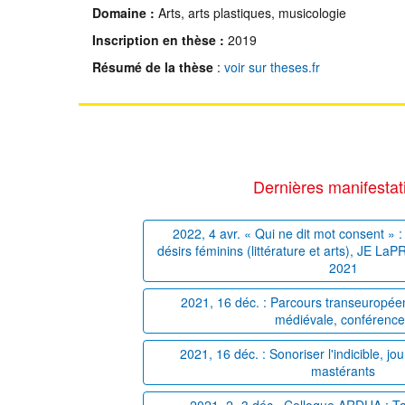
Domaine :
Arts, arts plastiques, musicologie
Inscription en thèse :
2019
Résumé de la thèse
:
voir sur theses.fr
Dernières manifestat
2022, 4 avr. « Qui ne dit mot consent » : 
désirs féminins (littérature et arts), JE La
2021
2021, 16 déc. : Parcours transeuropéens
médiévale, conférenc
2021, 16 déc. : Sonoriser l'indicible, j
mastérants
2021, 2 -3 déc., Colloque ARDUA : T