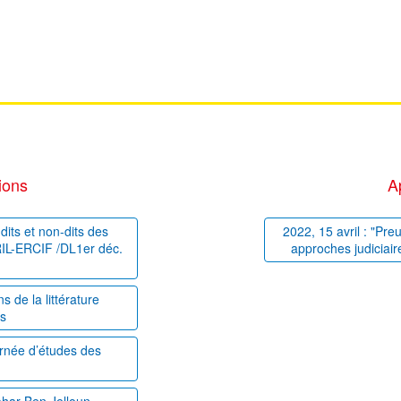
ions
A
dits et non-dits des
2022, 15 avril : "Pre
PRIL-ERCIF /DL1er déc.
approches judiciair
 de la littérature
es
ournée d’études des
ahar Ben Jelloun