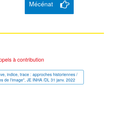
Mécénat
ppels à contribution
uve, indice, trace : approches historiennes /
es de l'image", JE INHA /DL 31 janv. 2022