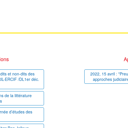
ions
A
dits et non-dits des
2022, 15 avril : "Pre
PRIL-ERCIF /DL1er déc.
approches judiciair
 de la littérature
es
ournée d’études des
ahar Ben Jelloun