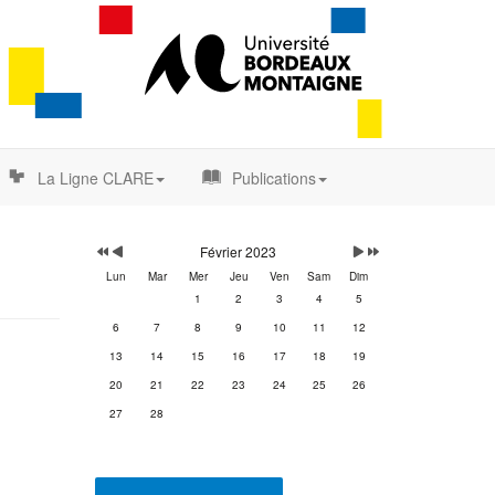
La Ligne CLARE
Publications
Année
Mois
Mois
Année
précédente
précédent
suivant
suivante
Février 2023
Lun
Mar
Mer
Jeu
Ven
Sam
Dim
1
2
3
4
5
6
7
8
9
10
11
12
13
14
15
16
17
18
19
20
21
22
23
24
25
26
27
28