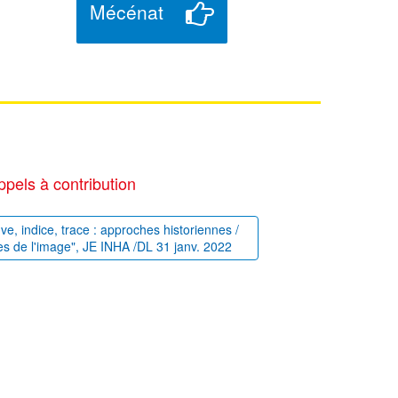
Mécénat
ppels à contribution
uve, indice, trace : approches historiennes /
es de l'image", JE INHA /DL 31 janv. 2022