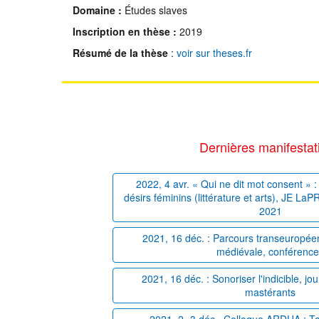
Domaine :
Études slaves
Inscription en thèse :
2019
Résumé de la thèse
:
voir sur theses.fr
Dernières manifestat
2022, 4 avr. « Qui ne dit mot consent » : 
désirs féminins (littérature et arts), JE La
2021
2021, 16 déc. : Parcours transeuropéens
médiévale, conférenc
2021, 16 déc. : Sonoriser l'indicible, j
mastérants
2021, 2 -3 déc., Colloque ARDUA : T