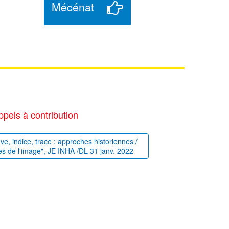
Mécénat
ppels à contribution
uve, indice, trace : approches historiennes /
es de l'image", JE INHA /DL 31 janv. 2022