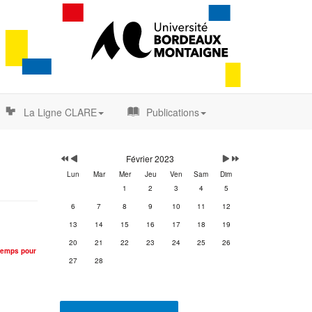
La Ligne CLARE
Publications
Année
Mois
Mois
Année
précédente
précédent
suivant
suivante
Février 2023
Lun
Mar
Mer
Jeu
Ven
Sam
Dim
1
2
3
4
5
6
7
8
9
10
11
12
13
14
15
16
17
18
19
20
21
22
23
24
25
26
ntemps pour
27
28