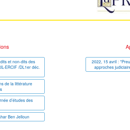
ions
A
dits et non-dits des
2022, 15 avril : "Pre
PRIL-ERCIF /DL1er déc.
approches judiciair
 de la littérature
es
ournée d’études des
ahar Ben Jelloun