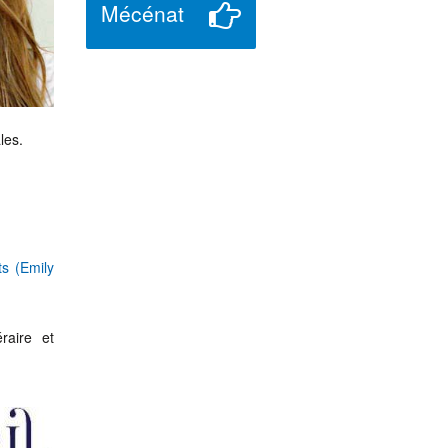
Mécénat
les.
ts (Emily
raire et