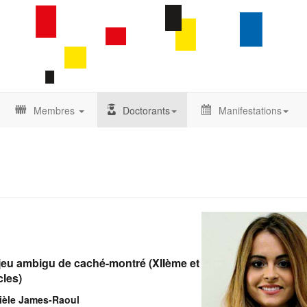
Membres
Doctorants
Manifestations
n jeu ambigu de caché-montré (XIIème et
cles)
nièle James-Raoul