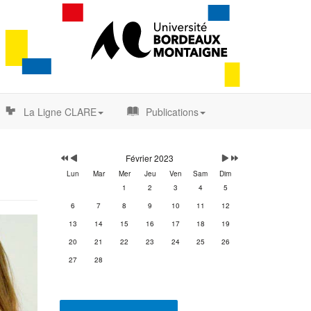
La Ligne CLARE
Publications
Année
Mois
Mois
Année
précédente
précédent
suivant
suivante
Février 2023
Lun
Mar
Mer
Jeu
Ven
Sam
Dim
1
2
3
4
5
6
7
8
9
10
11
12
13
14
15
16
17
18
19
20
21
22
23
24
25
26
27
28