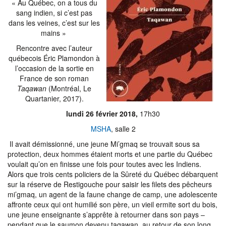
« Au Québec, on a tous du
sang indien, si c’est pas
dans les veines, c’est sur les
mains »
Rencontre avec l’auteur
québecois Éric Plamondon à
l’occasion de la sortie en
France de son roman
Taqawan
(Montréal, Le
Quartanier, 2017).
lundi 26 février 2018,
17h30
MSHA
, salle 2
Il avait démissionné, une jeune Mi’gmaq se trouvait sous sa
protection, deux hommes étaient morts et une partie du Québec
voulait qu’on en finisse une fois pour toutes avec les Indiens.
Alors que trois cents policiers de la Sûreté du Québec débarquent
sur la réserve de Restigouche pour saisir les filets des pêcheurs
mi’gmaq, un agent de la faune change de camp, une adolescente
affronte ceux qui ont humilié son père, un vieil ermite sort du bois,
une jeune enseignante s’apprête à retourner dans son pays –
pendant que le saumon devenu taqawan, au retour de son long