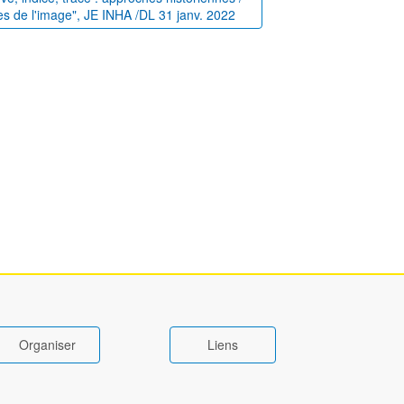
es de l'image", JE INHA /DL 31 janv. 2022
Organiser
Liens