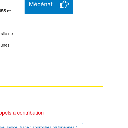
Mécénat
RSS et
rsité de
jeunes
ppels à contribution
uve, indice, trace : approches historiennes /