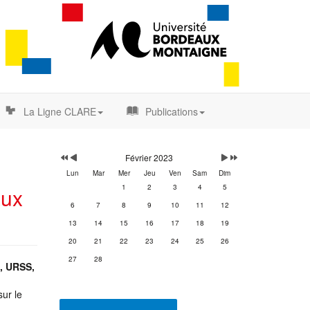
La Ligne CLARE
Publications
Année
Mois
Mois
Année
précédente
précédent
suivant
suivante
Février 2023
Lun
Mar
Mer
Jeu
Ven
Sam
Dim
1
2
3
4
5
aux
6
7
8
9
10
11
12
13
14
15
16
17
18
19
20
21
22
23
24
25
26
27
28
, URSS,
ur le