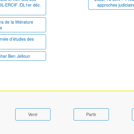
PRIL-ERCIF /DL1er déc.
approches judiciair
 de la littérature
es
ournée d’études des
ahar Ben Jelloun
Venir
Partir