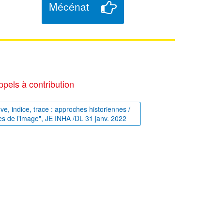
Mécénat
ppels à contribution
uve, indice, trace : approches historiennes /
es de l'image", JE INHA /DL 31 janv. 2022