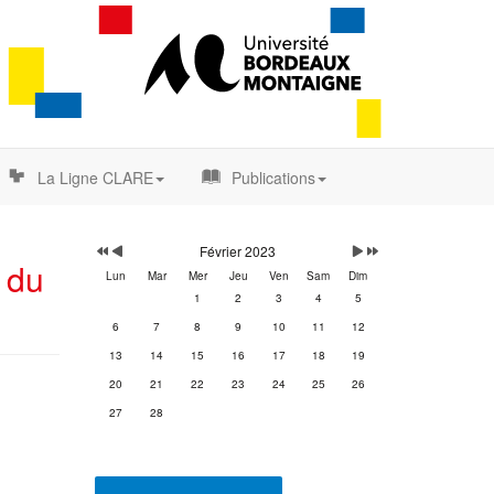
La Ligne CLARE
Publications
Année
Mois
Mois
Année
précédente
précédent
suivant
suivante
Février 2023
 du
Lun
Mar
Mer
Jeu
Ven
Sam
Dim
1
2
3
4
5
6
7
8
9
10
11
12
13
14
15
16
17
18
19
20
21
22
23
24
25
26
27
28