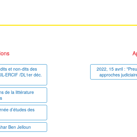
ions
A
dits et non-dits des
2022, 15 avril : "Pre
PRIL-ERCIF /DL1er déc.
approches judiciair
 de la littérature
es
ournée d’études des
ahar Ben Jelloun