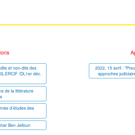
ions
A
dits et non-dits des
2022, 15 avril : "Pre
PRIL-ERCIF /DL1er déc.
approches judiciair
 de la littérature
es
ournée d’études des
ahar Ben Jelloun