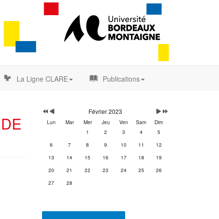
La Ligne CLARE
Publications
Année
Mois
Mois
Année
précédente
précédent
suivant
suivante
Février 2023
 DE
Lun
Mar
Mer
Jeu
Ven
Sam
Dim
1
2
3
4
5
6
7
8
9
10
11
12
13
14
15
16
17
18
19
20
21
22
23
24
25
26
27
28