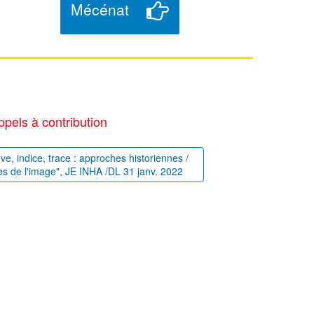
Mécénat
ppels à contribution
uve, indice, trace : approches historiennes /
es de l'image", JE INHA /DL 31 janv. 2022