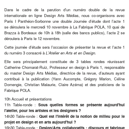
Dans le cadre de la parution d'un numéro double de la revue
internationale en ligne Design Arts Médias, nous co-organisons avec
Paris I Panthéon-Sorbonne une double Journée d'étude dont l'acte 1
se déroulera le mercredi 10 novembre à La Fabrique POLA, 10 quai de
Brazza à Bordeaux de 10h à 18h (salle des bancs publics), l'acte 2 se
déroulera à Paris le 12 novembre.
Cette journée d'étude sera l'occasion de présenter la revue et l'acte 1
du numéro 3 consacré à
L'Atelier en Arts et en Design.
Elle sera principalement constituée de 3 tables rondes réunissant
Catherine Chomarat-Ruiz, Professeur en design à Paris 1, responsable
du master Design Arts Médias, directrice de la revue, d'auteurs ayant
contribué à la publication (Yann Aucompte, Grégory Marion, Céline
Domengie, Christian Malaurie, Claire Azéma) et des praticiens de la
Fabrique POLA.
10h Accueil et présentations
11h Table-ronde :
Sous quelles formes se présente aujourd'hui
l'atelier, pour les artistes et les designers ?
14h30 Table-ronde :
Quel est l'intérêt de la notion de milieu pour le
projet en design et en arts aujourd'hui ?
16h30 Table-ronde :
Design/Arts collaboratifs : discours et fabrique